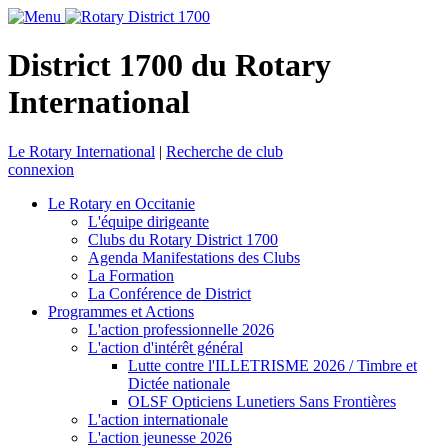
District 1700 du Rotary
International
Le Rotary International
|
Recherche de club
connexion
Le Rotary en Occitanie
L'équipe dirigeante
Clubs du Rotary District 1700
Agenda Manifestations des Clubs
La Formation
La Conférence de District
Programmes et Actions
L'action professionnelle 2026
L'action d'intérêt général
Lutte contre l'ILLETRISME 2026 / Timbre et
Dictée nationale
OLSF Opticiens Lunetiers Sans Frontières
L'action internationale
L'action jeunesse 2026