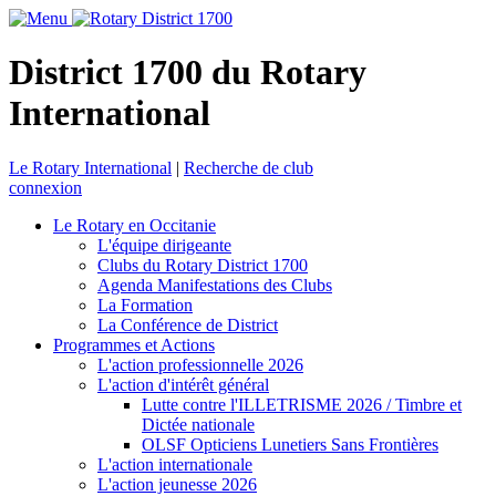
District 1700 du Rotary
International
Le Rotary International
|
Recherche de club
connexion
Le Rotary en Occitanie
L'équipe dirigeante
Clubs du Rotary District 1700
Agenda Manifestations des Clubs
La Formation
La Conférence de District
Programmes et Actions
L'action professionnelle 2026
L'action d'intérêt général
Lutte contre l'ILLETRISME 2026 / Timbre et
Dictée nationale
OLSF Opticiens Lunetiers Sans Frontières
L'action internationale
L'action jeunesse 2026