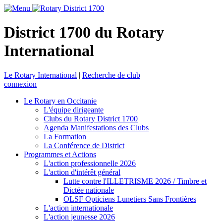
District 1700 du Rotary
International
Le Rotary International
|
Recherche de club
connexion
Le Rotary en Occitanie
L'équipe dirigeante
Clubs du Rotary District 1700
Agenda Manifestations des Clubs
La Formation
La Conférence de District
Programmes et Actions
L'action professionnelle 2026
L'action d'intérêt général
Lutte contre l'ILLETRISME 2026 / Timbre et
Dictée nationale
OLSF Opticiens Lunetiers Sans Frontières
L'action internationale
L'action jeunesse 2026