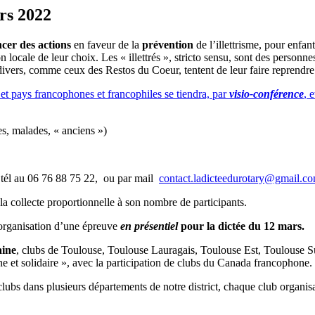
rs 2022
ncer des actions
en faveur de la
prévention
de l’illettrisme, pour enfan
n locale de leur choix. Les « illettrés », stricto sensu, sont des personne
divers, comme ceux des Restos du Coeur, tentent de leur faire reprendre
 et pays francophones et francophiles se tiendra, par
visio-conférence
, 
res, malades, « anciens »)
 tél au 06 76 88 75 22, ou par mail
contact.ladicteedurotary@gmail.c
 la collecte proportionnelle à son nombre de participants.
rganisation d’une épreuve
en
présentiel
pour la dictée du 12 mars.
aine
, clubs de Toulouse, Toulouse Lauragais, Toulouse Est, Toulouse 
ne et solidaire », avec la participation de clubs du Canada francophone.
 dans plusieurs départements de notre district, chaque club organisate