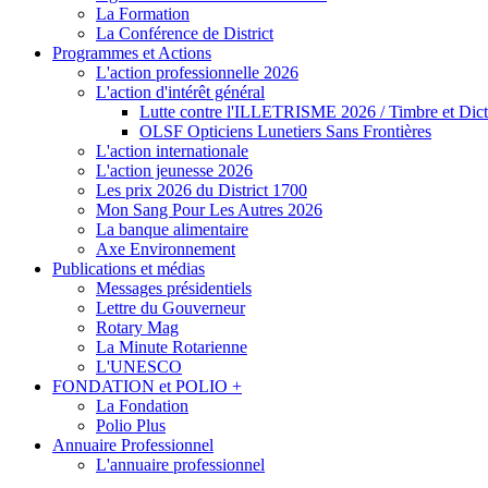
La Formation
La Conférence de District
Programmes et Actions
L'action professionnelle 2026
L'action d'intérêt général
Lutte contre l'ILLETRISME 2026 / Timbre et Dict
OLSF Opticiens Lunetiers Sans Frontières
L'action internationale
L'action jeunesse 2026
Les prix 2026 du District 1700
Mon Sang Pour Les Autres 2026
La banque alimentaire
Axe Environnement
Publications et médias
Messages présidentiels
Lettre du Gouverneur
Rotary Mag
La Minute Rotarienne
L'UNESCO
FONDATION et POLIO +
La Fondation
Polio Plus
Annuaire Professionnel
L'annuaire professionnel