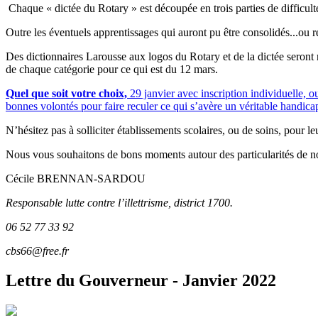
Chaque « dictée du Rotary » est découpée en trois parties de difficult
Outre les éventuels apprentissages qui auront pu être consolidés...ou r
Des dictionnaires Larousse aux logos du Rotary et de la dictée seront r
de chaque catégorie pour ce qui est du 12 mars.
Quel que soit votre choix,
29 janvier avec inscription individuelle, o
bonnes volontés pour faire reculer ce qui s’avère un véritable handica
N’hésitez pas à solliciter établissements scolaires, ou de soins, pour l
Nous vous souhaitons de bons moments autour des particularités de notre
Cécile BRENNAN-SARDOU
Responsable lutte contre l’illettrisme, district 1700.
06 52 77 33 92
cbs66@free.fr
Lettre du Gouverneur - Janvier 2022