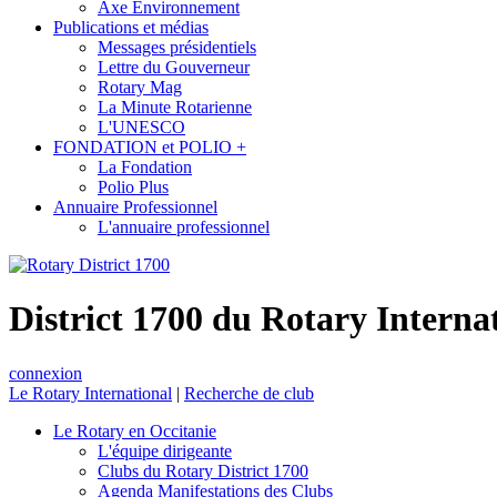
Axe Environnement
Publications et médias
Messages présidentiels
Lettre du Gouverneur
Rotary Mag
La Minute Rotarienne
L'UNESCO
FONDATION et POLIO +
La Fondation
Polio Plus
Annuaire Professionnel
L'annuaire professionnel
District 1700 du Rotary Interna
connexion
Le Rotary International
|
Recherche de club
Le Rotary en Occitanie
L'équipe dirigeante
Clubs du Rotary District 1700
Agenda Manifestations des Clubs