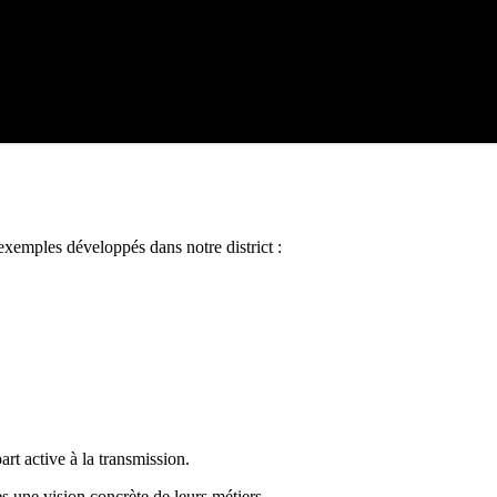
 exemples développés dans notre district :
rt active à la transmission.
s une vision concrète de leurs métiers.