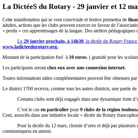
La DictéeS du Rotary - 29 janvier et 12 ma
Cette manifestation qui se veut conviviale et festive permettra de
fina
adultes, actions que les clubs peuvent exercer en faveur de l’associatio
« perdu » ces apprentissages de la langue. Des ateliers pédagogiques 
Le
29 janvier prochain, à 14h30
, la dictée du Rotary France
www.ladicteedurotary.org.
Montant de la participation fixé à
10 euros
. ( gratuité pour les scolai
Les participants seront
chez eux avec une connexion internet.
Toutes informations utiles complémentaires peuvent être obtenues par
Le district 1700 recevra, comme tous les autres districts, une partie de
Certains clubs sont déjà engagés dans une dynamique forte d’o
C’est le cas
en particulier
pour
9 clubs de la région toulous
Cent, associés dans une initiative locale « dictée du Rotary francopho
Pour la dictée du 12 mars, choisie d’ores et déjà par plusieurs clubs
communiquera en amont.