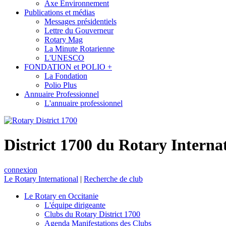
Axe Environnement
Publications et médias
Messages présidentiels
Lettre du Gouverneur
Rotary Mag
La Minute Rotarienne
L'UNESCO
FONDATION et POLIO +
La Fondation
Polio Plus
Annuaire Professionnel
L'annuaire professionnel
District 1700 du Rotary Interna
connexion
Le Rotary International
|
Recherche de club
Le Rotary en Occitanie
L'équipe dirigeante
Clubs du Rotary District 1700
Agenda Manifestations des Clubs