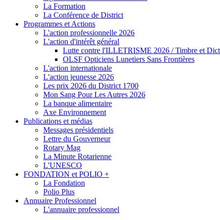
La Formation
La Conférence de District
Programmes et Actions
L'action professionnelle 2026
L'action d'intérêt général
Lutte contre l'ILLETRISME 2026 / Timbre et Dict
OLSF Opticiens Lunetiers Sans Frontières
L'action internationale
L'action jeunesse 2026
Les prix 2026 du District 1700
Mon Sang Pour Les Autres 2026
La banque alimentaire
Axe Environnement
Publications et médias
Messages présidentiels
Lettre du Gouverneur
Rotary Mag
La Minute Rotarienne
L'UNESCO
FONDATION et POLIO +
La Fondation
Polio Plus
Annuaire Professionnel
L'annuaire professionnel